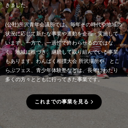
きました。
(公社)所沢青年会議所では、毎年その時代や地域の
状況に応じて新たな事業や運動を企画・実施して
います。一方で、一過性で終わらせるのではな
く、地域に根づき、継続して取り組んでいる事業
もあります。わんぱく相撲大会 所沢場所や、とこ
らぶフェス、青少年体験塾などは、長年にわたり
多くの方々とともに行ってきた事業です。
これまでの事業を見る