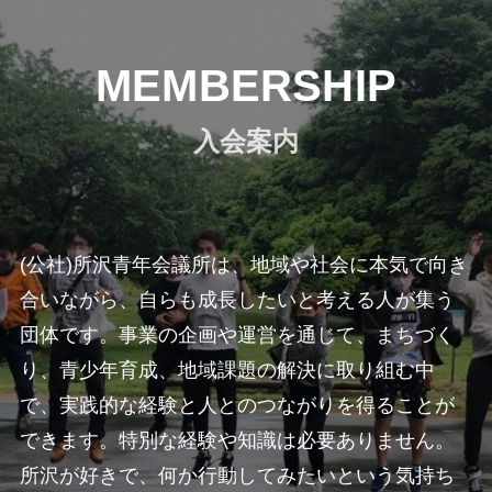
MEMBERSHIP
入会案内
(公社)所沢青年会議所は、地域や社会に本気で向き
合いながら、自らも成長したいと考える人が集う
団体です。事業の企画や運営を通じて、まちづく
り、青少年育成、地域課題の解決に取り組む中
で、実践的な経験と人とのつながりを得ることが
できます。特別な経験や知識は必要ありません。
所沢が好きで、何か行動してみたいという気持ち