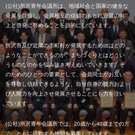
(公社)所沢青年会議所は、地域社会と国家の健全な
発展を目指し、会員相互の信頼のもとに資質の向
上と啓発に努めることを目的にしています。
所沢市及び近隣の市町村が発展するためにはどの
ようなことができるのか、まちづくりとはどうい
うものなのかを悩み抜き考えぬいていきます。そ
のためのひとつの要素として、会員同士がお互い
を尊敬し信頼できるような、自分自身の能力およ
び人間力を向上させ発展させることにも力を注い
でいます。
(公社)所沢青年会議所では、20歳から40歳までの方
で、ともに活動する仲間を募集しています。