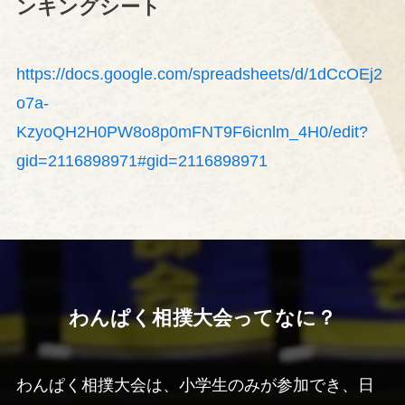
ンキングシート
https://docs.google.com/spreadsheets/d/1dCcOEj2
o7a-
KzyoQH2H0PW8o8p0mFNT9F6icnlm_4H0/edit?
gid=2116898971#gid=2116898971
わんぱく相撲大会ってなに？
わんぱく相撲大会は、小学生のみが参加でき、日