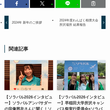
2024年度わんぱく相撲大会
2024年 新年のご挨拶
所沢場所 結果報告
関連記事
【ソラバル2026インタビュ
【ソラバル2026インタビュ
ー】ソラバルアンバサダー
ー】早稲田大学所沢キャン
の宗像茜衣さんに聞く！ソ
パス祭実行委員会×ソラバ