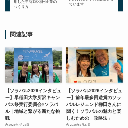
用した年商130億円企業の
ています
つくり方
関連記事
【ソラバル2026インタビュ
【ソラバル2026インタビュ
ー】早稲田大学所沢キャン
ー】前年最多回遊賞のソラ
パス祭実行委員会×ソラバ
バルレジェンド柳田さんに
ル｜地域と繋がる新たな挑
聞く！ソラバルの魅力と楽
戦
しむための「攻略法」
2026年7月28日
2026年7月27日