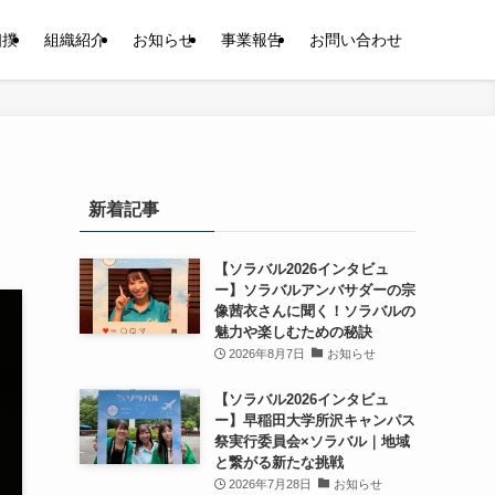
相撲
組織紹介
お知らせ
事業報告
お問い合わせ
新着記事
【ソラバル2026インタビュ
ー】ソラバルアンバサダーの宗
像茜衣さんに聞く！ソラバルの
魅力や楽しむための秘訣
2026年8月7日
お知らせ
【ソラバル2026インタビュ
ー】早稲田大学所沢キャンパス
祭実行委員会×ソラバル｜地域
と繋がる新たな挑戦
2026年7月28日
お知らせ