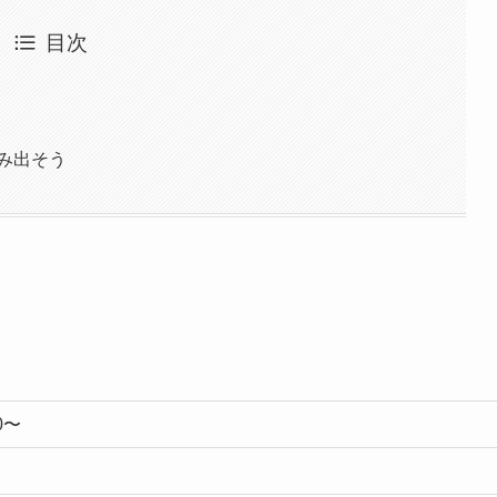
目次
み出そう
0〜