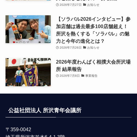
2026年7月27日
お知らせ
【ソラバル2026インタビュー】参
加店舗は過去最多100店舗超え！
所沢を熱くする「ソラバル」の魅
力と今年の進化とは？
2026年7月26日
お知らせ
2026年度わんぱく相撲大会所沢場
所 結果報告
2026年7月8日
事業報告
公益社団法人 所沢青年会議所
〒359-0042
埼玉県所沢市並木6-4-1 3階