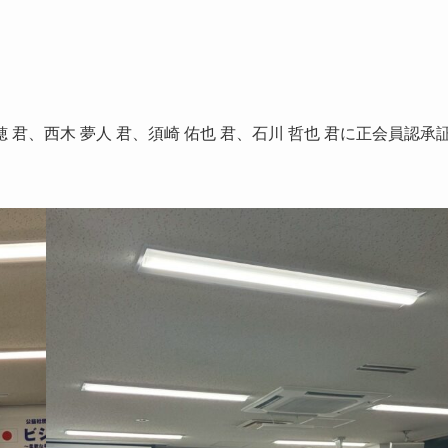
 君、西木 夢人 君、須崎 佑也 君、石川 哲也 君に正会員認承