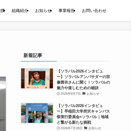
相撲
組織紹介
お知らせ
事業報告
お問い合わせ
新着記事
【ソラバル2026インタビュ
ー】ソラバルアンバサダーの宗
像茜衣さんに聞く！ソラバルの
魅力や楽しむための秘訣
2026年8月7日
お知らせ
【ソラバル2026インタビュ
ー】早稲田大学所沢キャンパス
祭実行委員会×ソラバル｜地域
と繋がる新たな挑戦
2026年7月28日
お知らせ