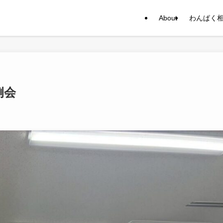
About
わんぱく
例会