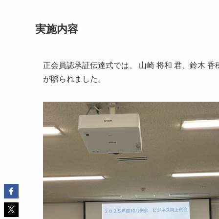
実施内容
正会員認承証伝達式では、 山崎 将和 君、鈴木 香穂
が贈られました。