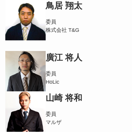
鳥居 翔太
委員
株式会社 T&G
廣江 将人
委員
HoLic
山崎 将和
委員
マルザ