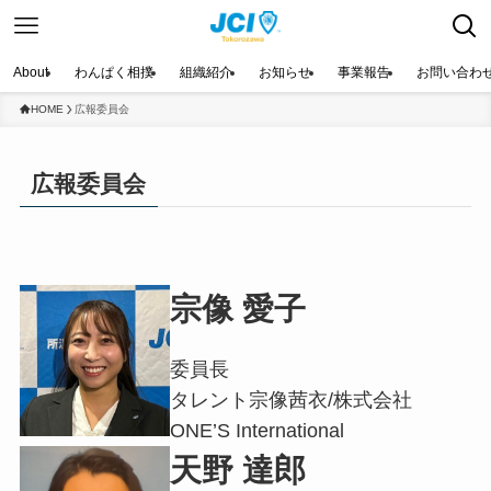
About
わんぱく相撲
組織紹介
お知らせ
事業報告
お問い合わ
HOME
広報委員会
広報委員会
宗像 愛子
委員長
タレント宗像茜衣/株式会社
ONE’S International
天野 達郎