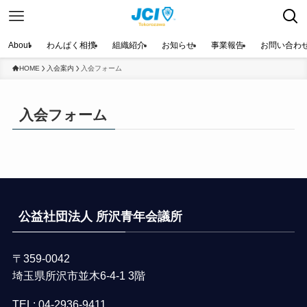
About
わんぱく相撲
組織紹介
お知らせ
事業報告
お問い合わ
HOME
入会案内
入会フォーム
入会フォーム
公益社団法人 所沢青年会議所
〒359-0042
埼玉県所沢市並木6-4-1 3階
TEL:
04-2936-9411