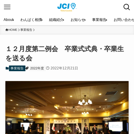
About
わんぱく相撲
組織紹介
お知らせ
事業報告
お問い合わ
HOME
事業報告
１２月度第二例会 卒業式式典・卒業生
を送る会
2022年12月21日
事業報告
2022年度