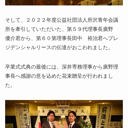
そして、２０２２年度公益社団法人所沢青年会議
所を牽引していただいた、第５９代理事長廣野
優介君から、第６０第理事長田中 裕治君へプレ
ジデンシャルリースの伝達がおこわれました。
卒業式式典の最後には、深井専務理事から廣野理
事長へ感謝の意を込めた花束贈呈が行われまし
た。