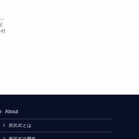
ス」
記
を行
About
所沢JCとは
所沢JCの歴史