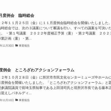
月度例会 臨時総会
２２年１１月２５日（金）に１１月度例会臨時総会を開催いたしました
臨時総会では、次の３議案について審議を行い、すべての議案を可決い
た。 ・第１号議案 ２０２２年度補正予算（案）・第２号議案 ２０２
業計画（案）・第...
2年11月30日
事業報告
月度例会 ところざわアクションフォーラム
２２年１０月２８日（金）に所沢市市民文化センターミューズ中ホール
月度例会を開催いたしました。「ところざわアクションフォーラム」と
現参議院議員で前埼玉県知事である上田清司氏と現所沢市長である藤本
迎えしパネルディ...
2年11月10日
事業報告