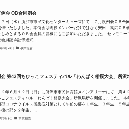
度例会 OB合同例会
２７日（水）所沢市市民文化センターミューズにて、７月度例会ＯＢ合
開催いたしました。本例会は現役メンバーだけではなく安田 義広ＯＢ
はじめとするＯＢ会会員の皆様にもご参加いただきました。 セレモニー
会員認承証伝達式...
2年8月24日
事業報告
例会 第42回ちびっこフェスティバル「わんぱく相撲大会」所沢
２２年６月１２日（日）に所沢市市民体育館メインアリーナにて、第４
っこフェスティバル「わんぱく相撲大会」所沢場所を開催しました。 本
新型コロナウイルス感染症対策として午前の部を１年生、３年生、５年
後の部を２年生、...
2年8月9日
事業報告