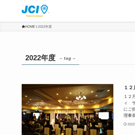
HOME
2022年度
2022年度
– tag –
１２
１２
ィ 
にご
理事長
202