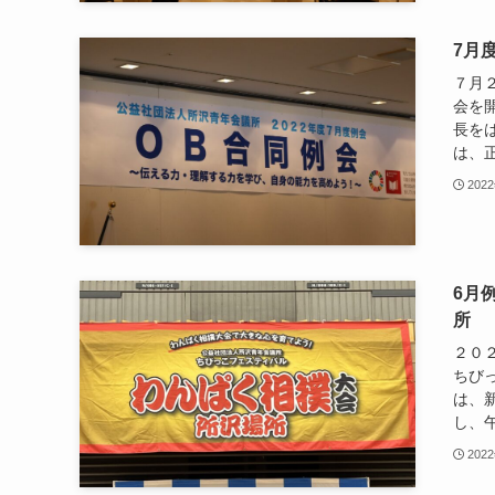
7月
７月
会を
長を
は、正
202
6月
所
２０
ちび
は、
し、午
202