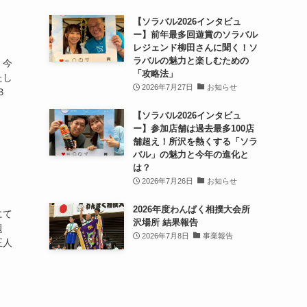
【ソラバル2026インタビュ
ー】前年最多回遊賞のソラバル
レジェンド柳田さんに聞く！ソ
ラバルの魅力と楽しむための
。今
「攻略法」
たし
2026年7月27日
お知らせ
３
【ソラバル2026インタビュ
ー】参加店舗は過去最多100店
舗超え！所沢を熱くする「ソラ
バル」の魅力と今年の進化と
は？
2026年7月26日
お知らせ
2026年度わんぱく相撲大会所
にて
沢場所 結果報告
題
2026年7月8日
事業報告
正人