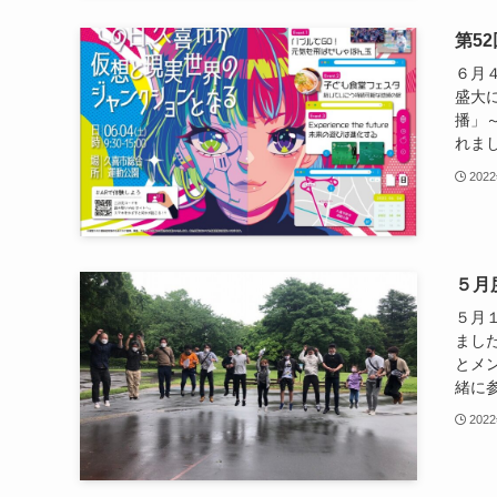
第5
６月
盛大
播」
れまし
202
５月
５月
まし
とメ
緒に参
202