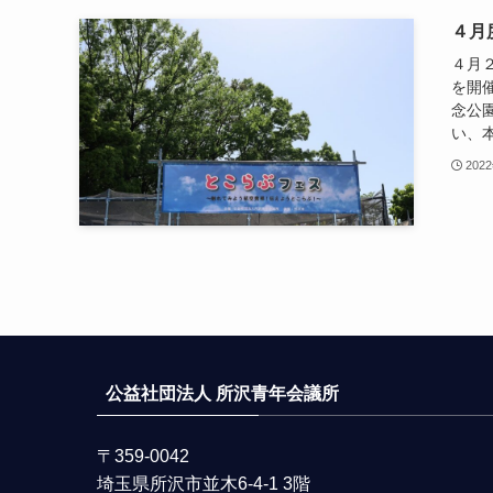
４月
４月
を開
念公
い、本
202
公益社団法人 所沢青年会議所
〒359-0042
埼玉県所沢市並木6-4-1 3階