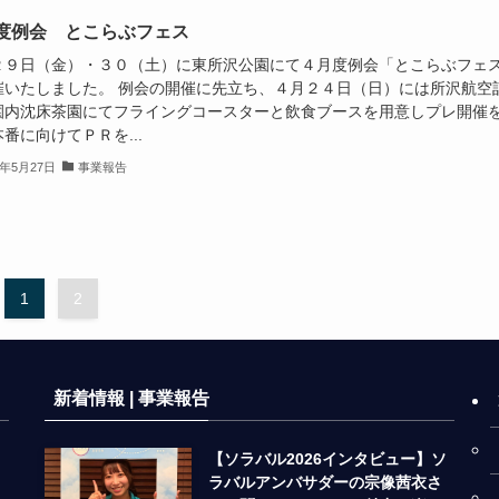
度例会 とこらぶフェス
２９日（金）・３０（土）に東所沢公園にて４月度例会「とこらぶフェ
催いたしました。 例会の開催に先立ち、４月２４日（日）には所沢航空
園内沈床茶園にてフライングコースターと飲食ブースを用意しプレ開催
番に向けてＰＲを...
2年5月27日
事業報告
1
2
新着情報 | 事業報告
【ソラバル2026インタビュー】ソ
ラバルアンバサダーの宗像茜衣さ