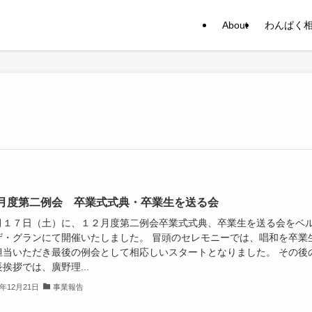
About
わんぱく
月度第二例会 卒業式式典・卒業生を送る会
月１７日（土）に、１２月度第二例会卒業式式典、卒業生を送る会をベ
ザ・グランにて開催いたしました。 冒頭のセレモニーでは、唱和を卒業
担当いただき最後の例会として相応しいスタートとなりました。 その後
挨拶では、廣野理...
2年12月21日
事業報告