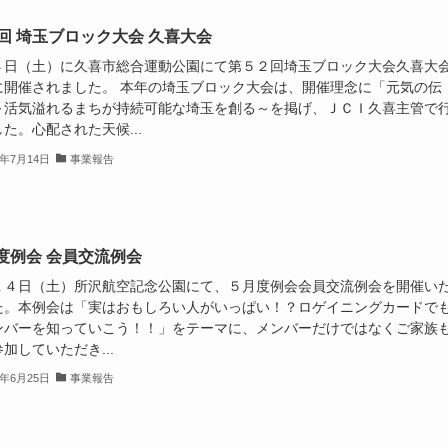
2回 埼玉ブロック大会 久喜大会
４日（土）に久喜市総合運動公園にて第５２回埼玉ブロック大会久喜大
に開催されました。 本年の埼玉ブロック大会は、開催理念に「元気の伝
～活気溢れるまちが持続可能な埼玉を創る～を掲げ、ＪＣＩ久喜主管で
た。心配された天候...
2年7月14日
事業報告
度例会 会員交流例会
１４日（土）所沢航空記念公園にて、５月度例会会員交流例会を開催い
た。本例会は「実はおもしろい人がいっぱい！？ロゲイニングカードで
ンバーを知っていこう！！」をテーマに、メンバーだけではなくご家族
加していただき...
2年6月25日
事業報告