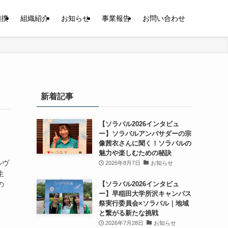
相撲
組織紹介
お知らせ
事業報告
お問い合わせ
新着記事
【ソラバル2026インタビュ
ー】ソラバルアンバサダーの宗
像茜衣さんに聞く！ソラバルの
魅力や楽しむための秘訣
ルヴ
2026年8月7日
お知らせ
生
の
【ソラバル2026インタビュ
ー】早稲田大学所沢キャンパス
祭実行委員会×ソラバル｜地域
と繋がる新たな挑戦
2026年7月28日
お知らせ