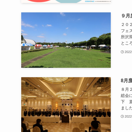
９月
２０
フェ
所沢
ところ
202
8月
８月
総会
下 
ました
202