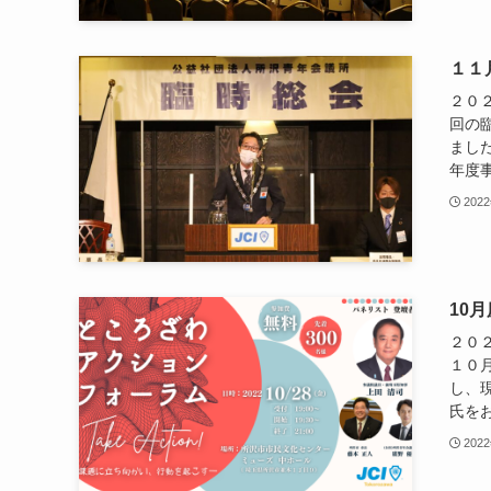
１１
２０
回の
まし
年度事
202
10
２０
１０
し、
氏をお
202