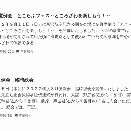
度例会 とこらぶフェス～ところざわを楽しもう！～
２２年９月１１日（日）に所沢航空記念公園を会場に９月度例会「とこ
ス～ところざわを楽しもう！～」を開催いたしました。 今回の事業では
飛行場が使用されていた頃に滑走路として使われていた沈床茶園を中心
ざわで体験できる...
2年9月20日
事業報告
度例会 臨時総会
２５日（木）に２０２２年度８月度例会 臨時総会を開催いたしました
に先立ち正会員認承証伝達式が行われ、大舘 邦広君(左から１番目)、宮
直幹君(左から２番目)、前原 麻世君(右から１番目)の３名に入会いただ
。 総会では、下記...
2年9月5日
事業報告