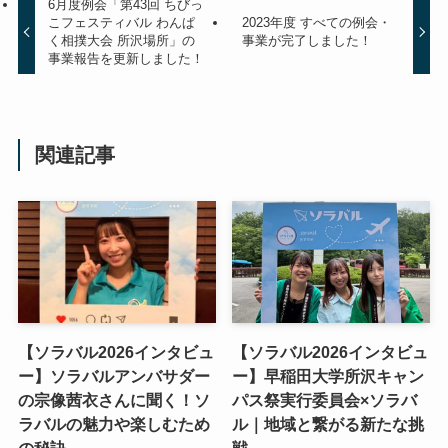
6月度例会「第43回 ちびっ
こフェスティバル わんぱ
2023年度 すべての例会・
く相撲大会 所沢場所」の
事業が完了しました！
事業報告を更新しました！
関連記事
【ソラバル2026インタビュ
【ソラバル2026インタビュ
ー】ソラバルアンバサダー
ー】早稲田大学所沢キャン
の宗像茜衣さんに聞く！ソ
パス祭実行委員会×ソラバ
ラバルの魅力や楽しむため
ル｜地域と繋がる新たな挑
の秘訣
戦